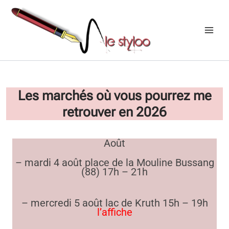
Aller
au
contenu
Les marchés où vous pourrez me
retrouver en 2026
Août
– mardi 4 août place de la Mouline Bussang
(88) 17h – 21h
– mercredi 5 août lac de Kruth 15h – 19h
l’affiche