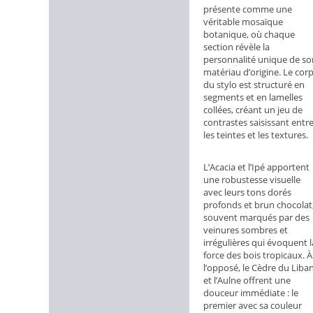
présente comme une
complémentaires
véritable mosaïque
botanique, où chaque
section révèle la
personnalité unique de so
matériau d’origine. Le cor
du stylo est structuré en
segments et en lamelles
collées, créant un jeu de
contrastes saisissant entr
les teintes et les textures.
L’Acacia et l’Ipé apportent
une robustesse visuelle
avec leurs tons dorés
profonds et brun chocolat
souvent marqués par des
veinures sombres et
irrégulières qui évoquent l
force des bois tropicaux. À
l’opposé, le Cèdre du Liba
et l’Aulne offrent une
douceur immédiate : le
premier avec sa couleur