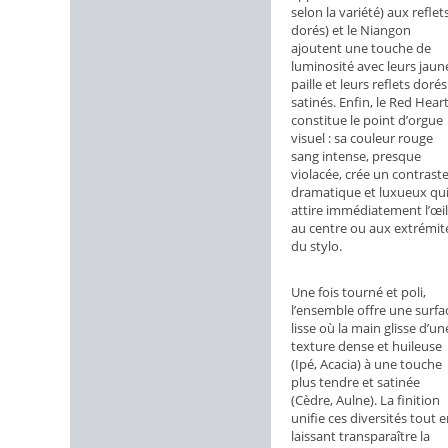
selon la variété) aux reflet
dorés) et le Niangon
ajoutent une touche de
luminosité avec leurs jaun
paille et leurs reflets dorés
satinés. Enfin, le Red Hear
constitue le point d’orgue
visuel : sa couleur rouge
sang intense, presque
violacée, crée un contrast
dramatique et luxueux qu
attire immédiatement l’œil
au centre ou aux extrémit
du stylo.
Une fois tourné et poli,
l’ensemble offre une surfa
lisse où la main glisse d’un
texture dense et huileuse
(Ipé, Acacia) à une touche
plus tendre et satinée
(Cèdre, Aulne). La finition
unifie ces diversités tout e
laissant transparaître la