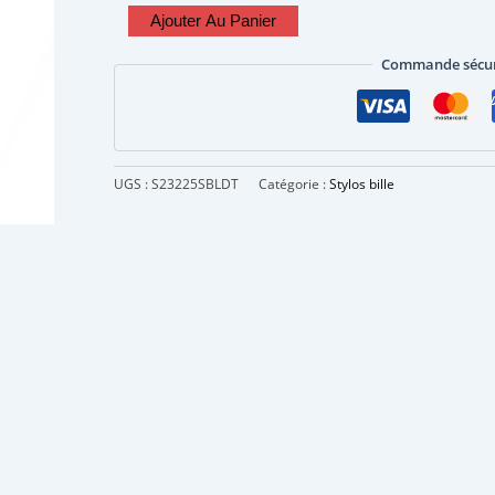
Ajouter Au Panier
Commande sécur
UGS :
S23225SBLDT
Catégorie :
Stylos bille