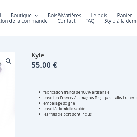
l
Boutique
Bois&Matières
Le bois
Panier
tion de la commande
Contact
FAQ
Stylo à la de
Kyle
quantité
de
55,00
€
Kyle
fabrication française 100% artisanale
envoi en France, Allemagne, Belgique, Italie, Luxem
emballage soigné
envoi à domicile rapide
les frais de port sont inclus