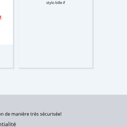
stylo bille if
on de manière très sécurisée!
tialité