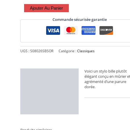
Ajouter Au Panier
Commande sécurisée garantie
UGS :
S08026SBSOR
Catégorie :
Classiques
Voici un stylo bille plutôt
Description
élégant conçu en mûrier e
agrémenté d’une parure
Informations
dorée.
complémentaires