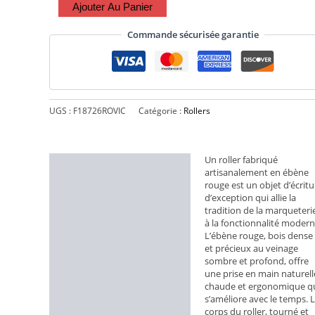
Ajouter Au Panier
Commande sécurisée garantie
UGS :
F18726ROVIC
Catégorie :
Rollers
Un roller fabriqué
Description
artisanalement en ébène
rouge est un objet d’écritu
Informations
d’exception qui allie la
complémentaires
tradition de la marqueteri
à la fonctionnalité modern
L’ébène rouge, bois dense
et précieux au veinage
sombre et profond, offre
une prise en main naturell
chaude et ergonomique q
s’améliore avec le temps. 
corps du roller, tourné et